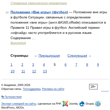
Справочник технического переводчика
Положение «Вне игры» (футбол)
— Положение вне игры
50
в футболе Ситуации, связанные с определением
положения «вне игры» (англ.&#160;offside) описываются в
Правиле 11 Правил игры в футбол. Английский термин
«офсайд» часто употребляется и в русском языке.
Содержание …
Википедия
Страницы
←
Предыдущая
Следующая
→
1
2
3
4
5
6
7
8
9
10
11
12
13
© Академик, 2000-2026
18+
Обратная связь:
Техподдержка
,
Реклама на сайте
👣 Путешествия
Экспорт словарей на сайты
, сделанные на PHP,
Joomla,
Drupal,
WordPress, MODx.