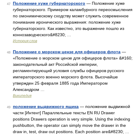
Положение хуже губернаторского
— Положение хуже
47
губернаторского. Примером каламбурного переосмысления
по омонимическому сходству может служить современное
понимание иронического выражения: положение хуже
губернаторского. Как известно, это выражение пошло из
коннозаводческого&#8230; …
История слов
Положение о морском цензе для офицеров флота
—
48
«Положение о морском цензе для офицеров флота» &#160;
законодательный акт Российской империи,
регламентирующий условия службы офицеров русского
императорского военно морского флота. Высочайше
утвержден 25 февраля 1885 года Императором
Александром …
Википедия
положение выдвижного ящика
— положение выдвижной
49
части [Интент] Параллельные тексты EN RU Drawer
positions Drawers operation is very simple. Using the indexing
pushbutton, the operator can simply move the drawer in the
draw in, test, draw out positions. Each position are&#8230; …