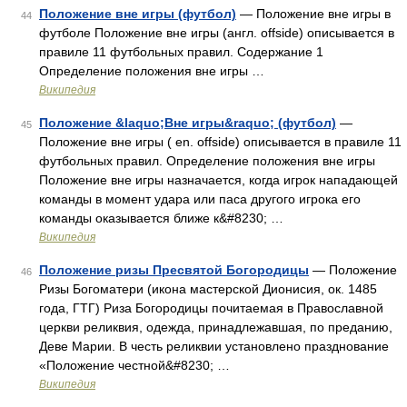
Положение вне игры (футбол)
— Положение вне игры в
44
футболе Положение вне игры (англ. offside) описывается в
правиле 11 футбольных правил. Содержание 1
Определение положения вне игры …
Википедия
Положение &laquo;Вне игры&raquo; (футбол)
—
45
Положение вне игры ( en. offside) описывается в правиле 11
футбольных правил. Определение положения вне игры
Положение вне игры назначается, когда игрок нападающей
команды в момент удара или паса другого игрока его
команды оказывается ближе к&#8230; …
Википедия
Положение ризы Пресвятой Богородицы
— Положение
46
Ризы Богоматери (икона мастерской Дионисия, ок. 1485
года, ГТГ) Риза Богородицы почитаемая в Православной
церкви реликвия, одежда, принадлежавшая, по преданию,
Деве Марии. В честь реликвии установлено празднование
«Положение честной&#8230; …
Википедия